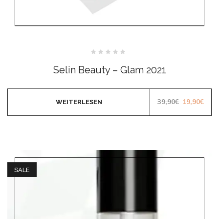
Bewertet
mit
Selin Beauty – Glam 2021
0
von
5
Ursprüngli
Aktu
39,90
€
19,90
€
WEITERLESEN
SALE