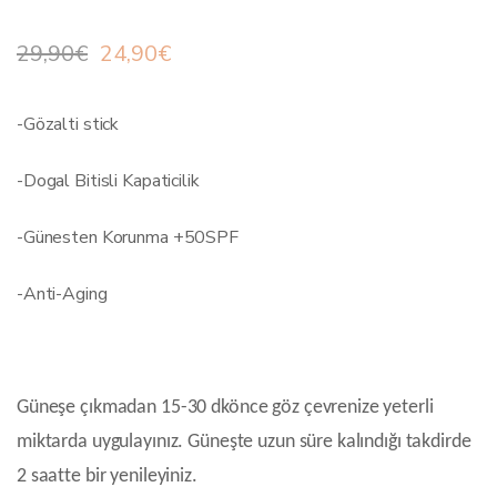
Ursprünglicher
Aktueller
29,90
€
24,90
€
Preis
Preis
-Gözalti stick
war:
ist:
29,90€
24,90€.
-Dogal Bitisli Kapaticilik
-Günesten Korunma +50SPF
-Anti-Aging
Güneşe çıkmadan 15-30 dkönce göz çevrenize yeterli
miktarda uygulayınız. Güneşte uzun süre kalındığı takdirde
2 saatte bir yenileyiniz.