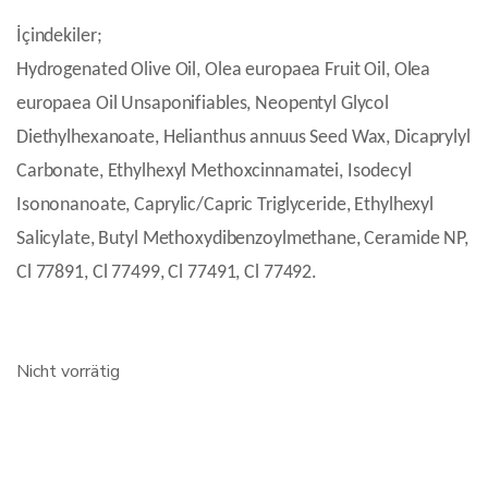
İçindekiler;
Hydrogenated Olive Oil, Olea europaea Fruit Oil, Olea
europaea Oil Unsaponifiables, Neopentyl Glycol
Diethylhexanoate, Helianthus annuus Seed Wax, Dicaprylyl
Carbonate, Ethylhexyl Methoxcinnamatei, Isodecyl
Isononanoate, Caprylic/Capric Triglyceride, Ethylhexyl
Salicylate, Butyl Methoxydibenzoylmethane, Ceramide NP,
Cl 77891, Cl 77499, Cl 77491, Cl 77492.
Nicht vorrätig