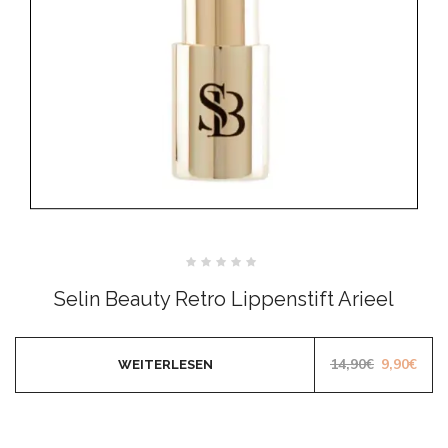
Bewertet
mit
Selin Beauty Retro Lippenstift Arieel
0
von
5
Ursprüngl
Aktu
14,90
€
9,90
€
WEITERLESEN