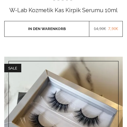
Bewertet
mit
W-Lab Kozmetik Kas Kirpik Serumu 10ml
0
von
5
Ursprüngl
Aktu
14,90
€
7,90
€
IN DEN WARENKORB
SALE