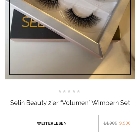
Bewertet
mit
Selin Beauty 2´er “Volumen” Wimpern Set
0
von
5
Ursprüngl
Aktu
14,90
€
9,90
€
WEITERLESEN