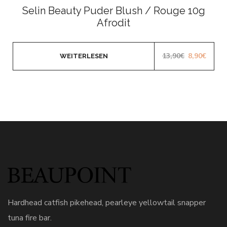
mit
Selin Beauty Puder Blush / Rouge 10g
0
von
Afrodit
5
13,90
€
8,90
€
WEITERLESEN
Hardhead catfish pikehead, pearleye yellowtail snapper
tuna fire bar.