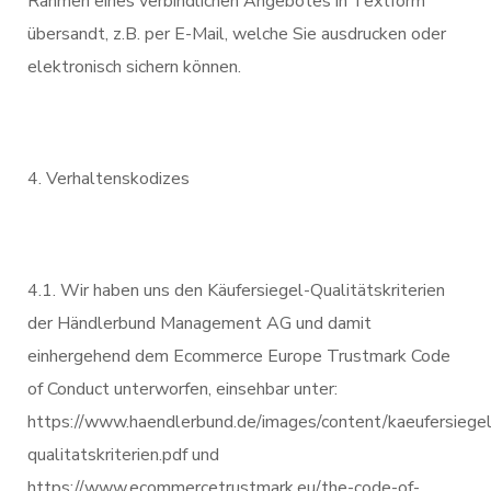
Rahmen eines verbindlichen Angebotes in Textform
übersandt, z.B. per E-Mail, welche Sie ausdrucken oder
elektronisch sichern können.
Verhaltenskodizes
4.1. Wir haben uns den Käufersiegel-Qualitätskriterien
der Händlerbund Management AG und damit
einhergehend dem Ecommerce Europe Trustmark Code
of Conduct unterworfen, einsehbar unter:
https://www.haendlerbund.de/images/content/kaeufersiegel
qualitatskriterien.pdf und
https://www.ecommercetrustmark.eu/the-code-of-