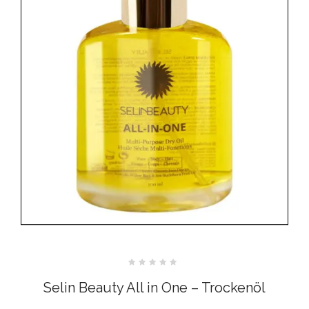
Bewertet
mit
Selin Beauty All in One – Trockenöl
0
von
5