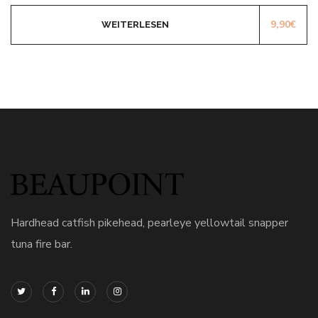
9,90
€
WEITERLESEN
Hardhead catfish pikehead, pearleye yellowtail snapper
tuna fire bar.