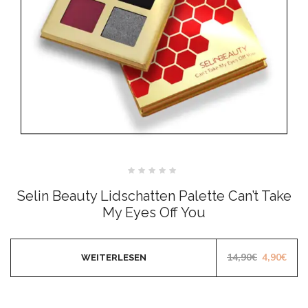
Bewertet
mit
Selin Beauty Lidschatten Palette Can’t Take
0
von
My Eyes Off You
5
Ursprüngl
Aktu
14,90
€
4,90
€
WEITERLESEN