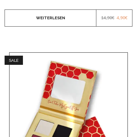
Ursprüngl
Aktu
14,90
€
4,90
€
WEITERLESEN
SALE