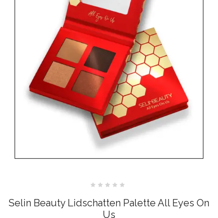
Bewertet
mit
Selin Beauty Lidschatten Palette All Eyes On
0
von
Us
5