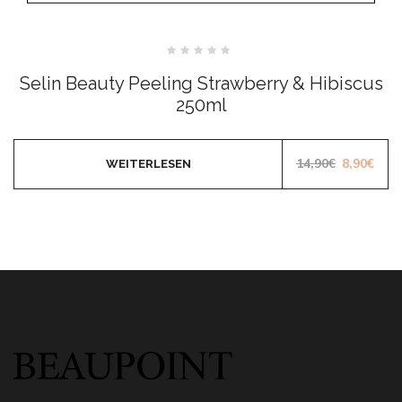
Bewertet
mit
Selin Beauty Peeling Strawberry & Hibiscus
0
von
250ml
5
Ursprüngl
Aktu
14,90
€
8,90
€
WEITERLESEN