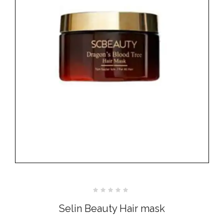
Bewertet
mit
Selin Beauty Hair mask
0
von
5