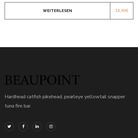
14,90
€
WEITERLESEN
Hardhead catfish pikehead, pearleye yellowtail snapper
tuna fire bar.