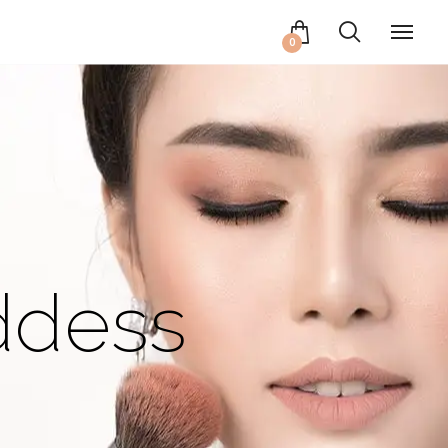
0
ddess