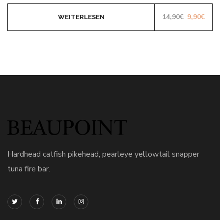
Ursprüngl
Aktu
14,90
€
9,90
€
WEITERLESEN
Hardhead catfish pikehead, pearleye yellowtail snapper
tuna fire bar.