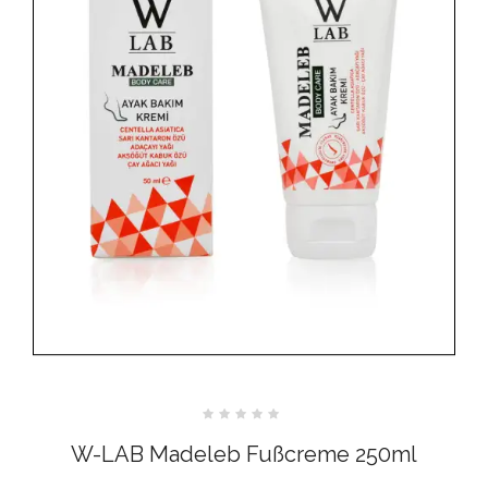
Bewertet
mit
W-LAB Madeleb Fußcreme 250ml
0
von
5