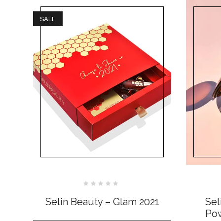
SALE
Bewertet
mit
Selin Beauty – Glam 2021
Sel
0
von
Pow
5