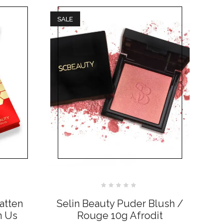
SALE
Bewertet
mit
atten
Selin Beauty Puder Blush /
0
von
n Us
Rouge 10g Afrodit
5