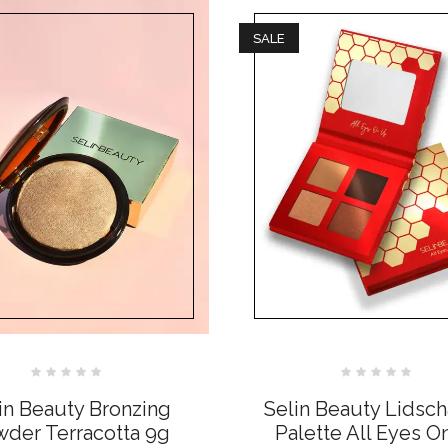
SALE
Bewertet
Bewertet
mit
mit
in Beauty Bronzing
Selin Beauty Lidsch
0
0
von
von
der Terracotta 9g
Palette All Eyes O
5
5