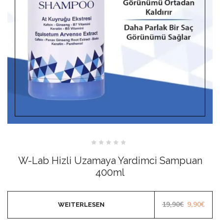
Bewertet
mit
W-Lab Hizli Uzamaya Yardimci Sampuan
0
von
400ml
5
Ursprüngl
Aktu
19,90
€
9,90
€
WEITERLESEN