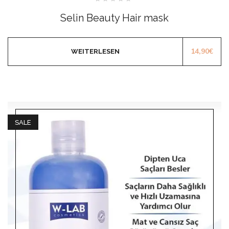
Bewertet
mit
Selin Beauty Hair mask
0
von
5
14,90
€
WEITERLESEN
SALE